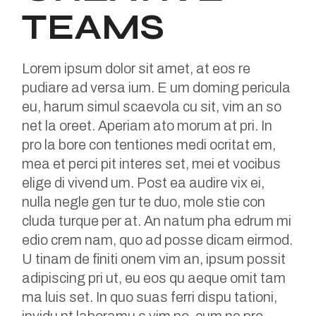
TEAMS
Lorem ipsum dolor sit amet, at eos re
pudiare ad versa ium. E um doming pericula
eu, harum simul scaevola cu sit, vim an so
net la oreet. Aperiam ato morum at pri. In
pro la bore con tentiones medi ocritat em,
mea et perci pit interes set, mei et vocibus
elige di vivend um. Post ea audire vix ei,
nulla negle gen tur te duo, mole stie con
cluda turque per at. An natum pha edrum mi
edio crem nam, quo ad posse dicam eirmod.
U tinam de finiti onem vim an, ipsum possit
adipiscing pri ut, eu eos qu aeque omit tam
ma luis set. In quo suas ferri dispu tationi,