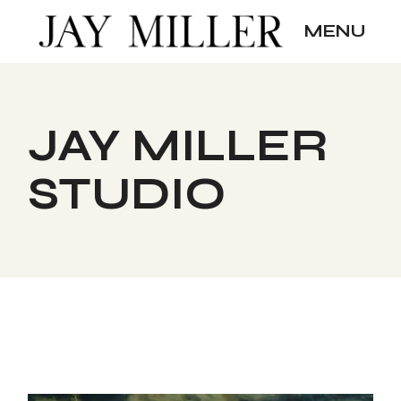
Skip
to
MENU
the
content
JAY MILLER
STUDIO