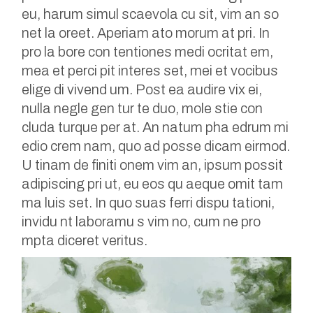
eu, harum simul scaevola cu sit, vim an so
net la oreet. Aperiam ato morum at pri. In
pro la bore con tentiones medi ocritat em,
mea et perci pit interes set, mei et vocibus
elige di vivend um. Post ea audire vix ei,
nulla negle gen tur te duo, mole stie con
cluda turque per at. An natum pha edrum mi
edio crem nam, quo ad posse dicam eirmod.
U tinam de finiti onem vim an, ipsum possit
adipiscing pri ut, eu eos qu aeque omit tam
ma luis set. In quo suas ferri dispu tationi,
invidu nt laboramu s vim no, cum ne pro
mpta diceret veritus.