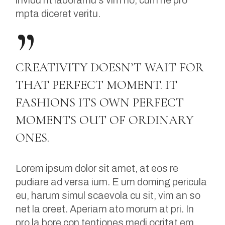
invidu nt laboramu s vim no, cum ne pro
mpta diceret veritu.
CREATIVITY DOESN’T WAIT FOR
THAT PERFECT MOMENT. IT
FASHIONS ITS OWN PERFECT
MOMENTS OUT OF ORDINARY
ONES.
Lorem ipsum dolor sit amet, at eos re
pudiare ad versa ium. E um doming pericula
eu, harum simul scaevola cu sit, vim an so
net la oreet. Aperiam ato morum at pri. In
pro la bore con tentiones medi ocritat em,